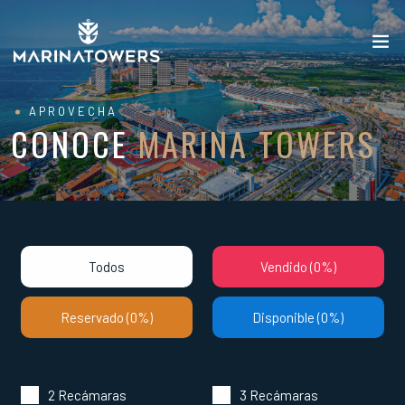
APROVECHA
CONOCE
MARINA TOWERS
Todos
Vendido (
0%
)
Reservado (
0%
)
Disponible (
0%
)
2 Recámaras
3 Recámaras